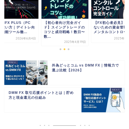
初心者向け完全ガイ
【FX初心者必見】破産し
"DMMFX PLUS（P
】スイングトレードの
ないための資金管理術と
版）使い方｜デイト
ツと成功戦略！数日〜
メンタルコントロール...
け高機能ツール徹...
.
2025年4月19日
2026年6
2025年4月19日
外為どっとコム vs DMM FX｜情報力で
選ぶ比較【2026】
DMM FX 取引応援ポイントとは｜貯め
方と現金還元の仕組み