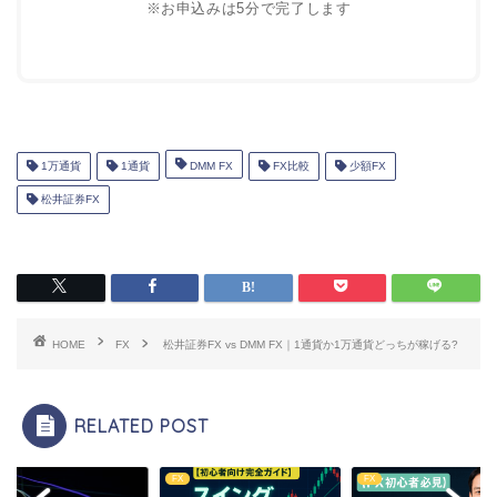
※お申込みは5分で完了します
1万通貨
1通貨
DMM FX
FX比較
少額FX
松井証券FX
HOME
FX
松井証券FX vs DMM FX｜1通貨か1万通貨どっちが稼げる?
RELATED POST
FX
FX