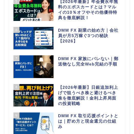
5
【2026年最新】年会費永年無
料のエポスカードとは？マル
イの10％オフやその他優待特
典を徹底解説！
6
DMM FX 副業の始め方｜会社
員が月5万稼ぐ3つの秘訣
【2026】
7
DMM FX 家族にバレない｜郵
送物なし完全Web完結の手順
8
【2026年最新】日銀追加利上
げで狙うべき株と避けるべき
株を徹底解説！金利上昇局面
の投資戦略
9
DMM FX 取引応援ポイントと
は｜貯め方と現金還元の仕組
み