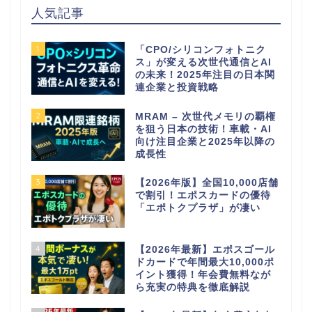
人気記事
1
「CPO/シリコンフォトニク
ス」が変える次世代通信とAI
の未来！2025年注目の日本関
連企業と投資戦略
2
MRAM – 次世代メモリの覇権
を狙う日本の技術！車載・AI
向け注目企業と2025年以降の
成長性
3
【2026年版】全国10,000店舗
で割引！エポスカードの優待
「エポトクプラザ」が凄い
4
【2026年最新】エポスゴール
ドカードで年間最大10,000ポ
イント獲得！年会費無料なが
ら充実の特典を徹底解説