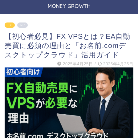
MONEY GROWTH
FX
PR
【初心者必見】FX VPSとは？EA自動
売買に必須の理由と「お名前.comデ
スクトップクラウド」活用ガイド
2025年4月25日
/
2025年4月25日