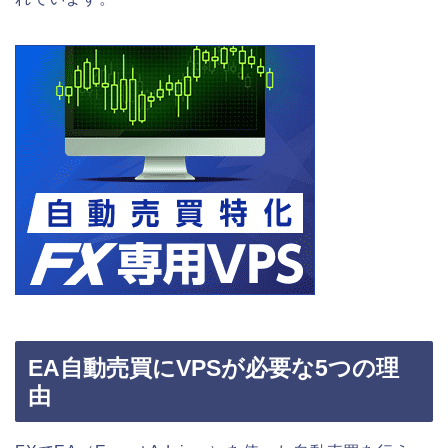
EA自動売買にVPSが必要な5つの理
由