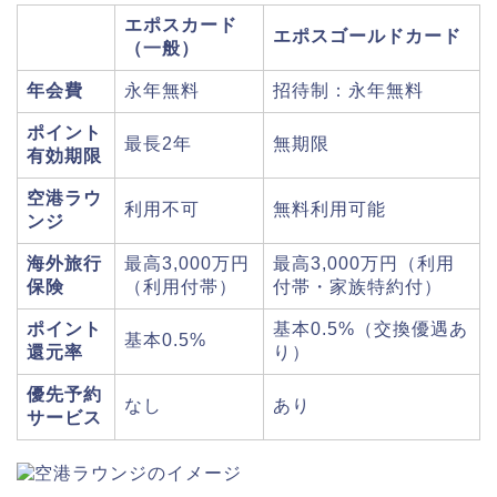
エポスカード
エポスゴールドカード
（一般）
年会費
永年無料
招待制：永年無料
ポイント
最長2年
無期限
有効期限
空港ラウ
利用不可
無料利用可能
ンジ
海外旅行
最高3,000万円
最高3,000万円（利用
保険
（利用付帯）
付帯・家族特約付）
ポイント
基本0.5%（交換優遇あ
基本0.5%
還元率
り）
優先予約
なし
あり
サービス