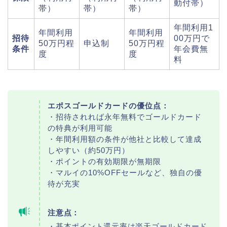
動付帯）
帯）
帯）
帯）
年間利用1
年間利用
年間利用
招待
00万円で
50万円程
申込制
50万円程
条件
年会費無
度
度
料
エポスゴールドカードの優位点：
・招待されれば永年無料でゴールドカード
の特典が利用可能
・年間利用額の条件が他社と比較して達成
しやすい（約50万円）
・ポイントの有効期限が無期限
・マルイの10%OFFセールなど、独自の優
待が充実
注意点：
・基本ポイント還元率は楽天ゴールドカード