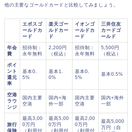
他の主要なゴールドカードと比較してみましょう。
エポスゴ
楽天ゴー
イオンゴ
三井住友
ールドカ
ルドカー
ールドカ
カードゴ
ード
ド
ード
ールド
年会
招待制：
2,200円
招待制：
5,500円
費
永年無料
（税込）
永年無料
（税込）
ポイ
ント
基本0.
基本1.
基本0.
基本0.5%
還元
5%
0%
5%
率
空港
国内主要
国内+海
国内主要
国内+海外
ラウ
空港
外一部
空港
一部
ンジ
最高3,00
最高5,00
最高2,00
最高5,000
旅行
0万円
0万円
0万円
万円（自
保険
（利用付
（利用付
（利用付