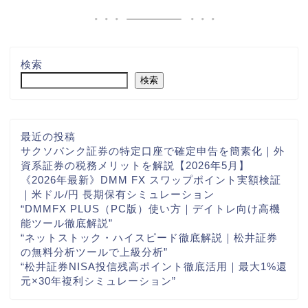
検索
検索
最近の投稿
サクソバンク証券の特定口座で確定申告を簡素化｜外
資系証券の税務メリットを解説【2026年5月】
《2026年最新》DMM FX スワップポイント実額検証
｜米ドル/円 長期保有シミュレーション
“DMMFX PLUS（PC版）使い方｜デイトレ向け高機
能ツール徹底解説”
“ネットストック・ハイスピード徹底解説｜松井証券
の無料分析ツールで上級分析”
“松井証券NISA投信残高ポイント徹底活用｜最大1%還
元×30年複利シミュレーション”