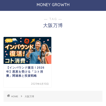
MONEY GROWTH
― TAG ―
大阪万博
株式
【インバウンド復活！2026
年】恩恵を受ける「コト消
費」関連株と投資戦略
2025年6月10日
HOME
大阪万博