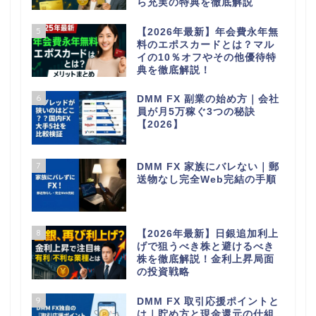
ら充実の特典を徹底解説
5
【2026年最新】年会費永年無
料のエポスカードとは？マル
イの10％オフやその他優待特
典を徹底解説！
6
DMM FX 副業の始め方｜会社
員が月5万稼ぐ3つの秘訣
【2026】
7
DMM FX 家族にバレない｜郵
送物なし完全Web完結の手順
8
【2026年最新】日銀追加利上
げで狙うべき株と避けるべき
株を徹底解説！金利上昇局面
の投資戦略
9
DMM FX 取引応援ポイントと
は｜貯め方と現金還元の仕組