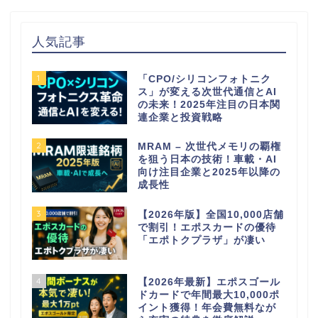
人気記事
1
「CPO/シリコンフォトニク
ス」が変える次世代通信とAI
の未来！2025年注目の日本関
連企業と投資戦略
2
MRAM – 次世代メモリの覇権
を狙う日本の技術！車載・AI
向け注目企業と2025年以降の
成長性
3
【2026年版】全国10,000店舗
で割引！エポスカードの優待
「エポトクプラザ」が凄い
4
【2026年最新】エポスゴール
ドカードで年間最大10,000ポ
イント獲得！年会費無料なが