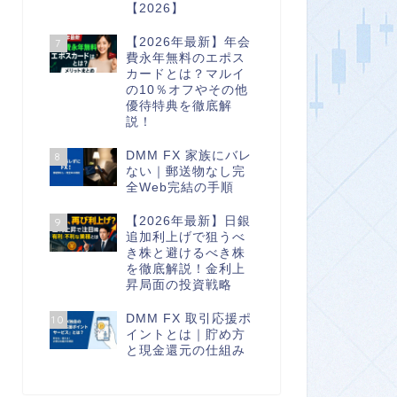
【2026】
【2026年最新】年会
7
費永年無料のエポス
カードとは？マルイ
の10％オフやその他
優待特典を徹底解
説！
DMM FX 家族にバレ
8
ない｜郵送物なし完
全Web完結の手順
【2026年最新】日銀
9
追加利上げで狙うべ
き株と避けるべき株
を徹底解説！金利上
昇局面の投資戦略
DMM FX 取引応援ポ
10
イントとは｜貯め方
と現金還元の仕組み