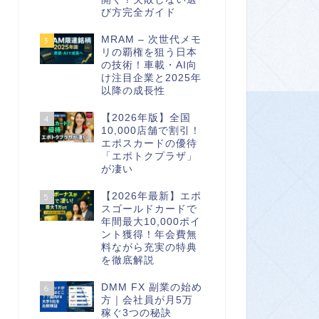
び方完全ガイド
MRAM – 次世代メモ
3
リの覇権を狙う日本
の技術！車載・AI向
け注目企業と2025年
以降の成長性
【2026年版】全国
4
10,000店舗で割引！
エポスカードの優待
「エポトクプラザ」
が凄い
【2026年最新】エポ
5
スゴールドカードで
年間最大10,000ポイ
ント獲得！年会費無
料ながら充実の特典
を徹底解説
DMM FX 副業の始め
6
方｜会社員が月5万
稼ぐ3つの秘訣