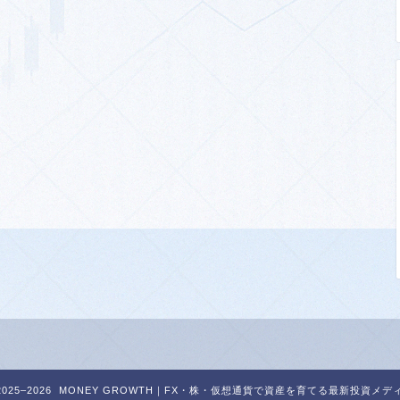
2025–2026 MONEY GROWTH｜FX・株・仮想通貨で資産を育てる最新投資メデ