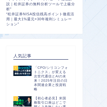
説｜松井証券の無料分析ツールで上級分
析”
“松井証券NISA投信残高ポイント徹底活
用｜最大1%還元×30年複利シミュレー
ション”
人気記事
「CPO/シリコンフォ
1
トニクス」が変える
次世代通信とAIの未
来！2025年注目の日
本関連企業と投資戦
略
【初心者必見】米国
2
株取引口座はどこで
開く？失敗しない選