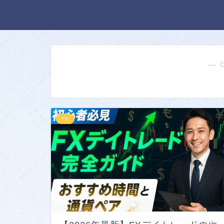
― 
FX