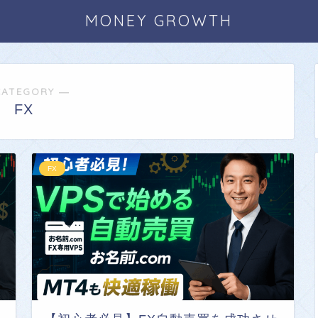
MONEY GROWTH
CATEGORY ―
FX
FX