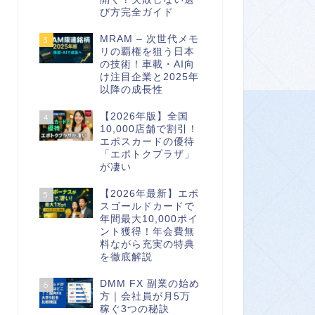
び方完全ガイド
MRAM – 次世代メモ
3
リの覇権を狙う日本
の技術！車載・AI向
け注目企業と2025年
以降の成長性
【2026年版】全国
4
10,000店舗で割引！
エポスカードの優待
「エポトクプラザ」
が凄い
【2026年最新】エポ
5
スゴールドカードで
年間最大10,000ポイ
ント獲得！年会費無
料ながら充実の特典
を徹底解説
DMM FX 副業の始め
6
方｜会社員が月5万
稼ぐ3つの秘訣