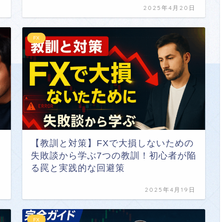
日
2025年4月20日
FX
【教訓と対策】FXで大損しないための
失敗談から学ぶ7つの教訓！初心者が陥
る罠と実践的な回避策
日
2025年4月19日
FX