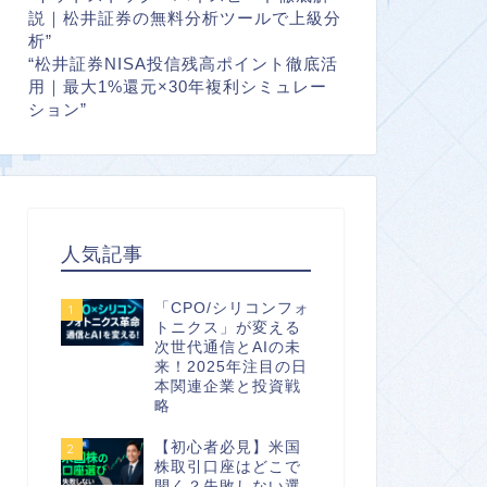
説｜松井証券の無料分析ツールで上級分
析”
“松井証券NISA投信残高ポイント徹底活
用｜最大1%還元×30年複利シミュレー
ション”
人気記事
「CPO/シリコンフォ
1
トニクス」が変える
次世代通信とAIの未
来！2025年注目の日
本関連企業と投資戦
略
【初心者必見】米国
2
株取引口座はどこで
開く？失敗しない選