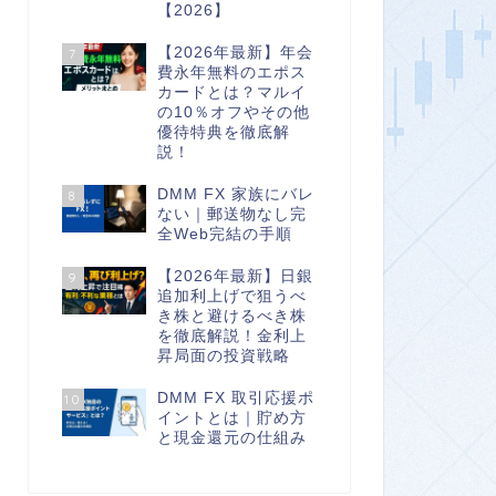
【2026】
【2026年最新】年会
7
費永年無料のエポス
カードとは？マルイ
の10％オフやその他
優待特典を徹底解
説！
DMM FX 家族にバレ
8
ない｜郵送物なし完
全Web完結の手順
【2026年最新】日銀
9
追加利上げで狙うべ
き株と避けるべき株
を徹底解説！金利上
昇局面の投資戦略
DMM FX 取引応援ポ
10
イントとは｜貯め方
と現金還元の仕組み