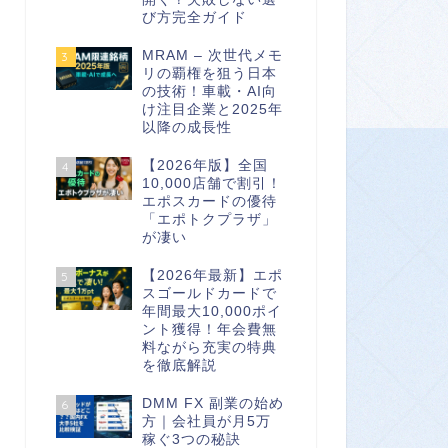
び方完全ガイド
MRAM – 次世代メモ
3
リの覇権を狙う日本
の技術！車載・AI向
け注目企業と2025年
以降の成長性
【2026年版】全国
4
10,000店舗で割引！
エポスカードの優待
「エポトクプラザ」
が凄い
【2026年最新】エポ
5
スゴールドカードで
年間最大10,000ポイ
ント獲得！年会費無
料ながら充実の特典
を徹底解説
DMM FX 副業の始め
6
方｜会社員が月5万
稼ぐ3つの秘訣