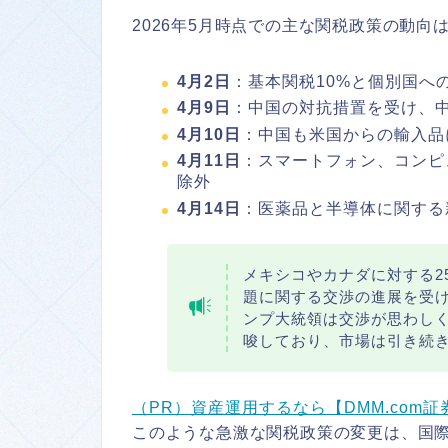
2026年5月時点での主な関税政策の動向
4月2日
：基本関税10%と個別国へ
4月9日
：中国の対抗措置を受け、中
4月10日
：中国も米国からの輸入品
4月11日
：スマートフォン、コンピ
除外
4月14日
：医薬品と半導体に関する
メキシコやカナダに対する2
題に関する交渉の進展を受
ンプ大統領は交渉が思わし
唆しており、市場は引き続
（PR）資産運用するなら【DMM.com証
このような急激な関税政策の変更は、国