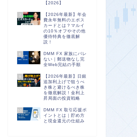
【2026】
【2026年最新】年会
7
費永年無料のエポス
カードとは？マルイ
の10％オフやその他
優待特典を徹底解
説！
DMM FX 家族にバレ
8
ない｜郵送物なし完
全Web完結の手順
【2026年最新】日銀
9
追加利上げで狙うべ
き株と避けるべき株
を徹底解説！金利上
昇局面の投資戦略
DMM FX 取引応援ポ
10
イントとは｜貯め方
と現金還元の仕組み