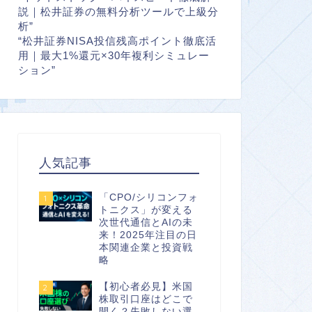
説｜松井証券の無料分析ツールで上級分
析”
“松井証券NISA投信残高ポイント徹底活
用｜最大1%還元×30年複利シミュレー
ション”
人気記事
「CPO/シリコンフォ
1
トニクス」が変える
次世代通信とAIの未
来！2025年注目の日
本関連企業と投資戦
略
【初心者必見】米国
2
株取引口座はどこで
開く？失敗しない選